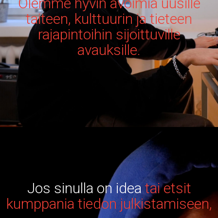
Olemme hyvin avoimia uusille
taiteen, kulttuurin ja tieteen
rajapintoihin sijoittuville
avauksille.
Jos sinulla on idea
tai etsit
kumppania tiedon julkistamiseen,