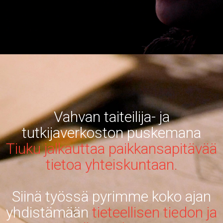
Vahvan taiteilija- ja
tutkijaverkoston puskemana
Tiuku jalkauttaa paikkansapitävää
tietoa yhteiskuntaan.
Siinä työssä pyrimme koko ajan
yhdistämään
tieteellisen tiedon ja