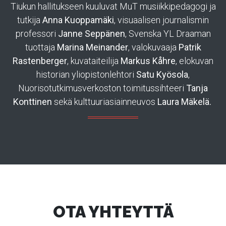
Tiukun hallitukseen kuuluvat MuT musiikkipedagogi ja
tutkija
Anna Kuoppamäki
, visuaalisen journalismin
professori
Janne Seppänen
, Svenska YL Draaman
tuottaja
Marina Meinander
, valokuvaaja
Patrik
Rastenberger
, kuvataiteilija
Markus Kåhre
, elokuvan
historian yliopistonlehtori
Satu Kyösola
,
Nuorisotutkimusverkoston toimitussihteeri
Tanja
Konttinen
sekä kulttuuriasiainneuvos
Laura Mäkelä.
OTA YHTEYTTÄ