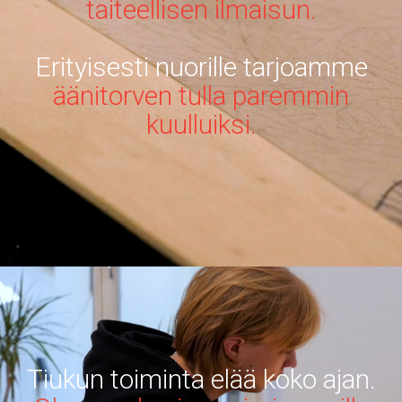
taiteellisen ilmaisun.
Erityisesti nuorille tarjoamme
äänitorven tulla paremmin
kuulluiksi.
Tiukun toiminta elää koko ajan.