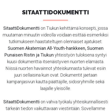
SITAATTIDOKUMENTTI
SitaattiDokumentti
on Tiukun kehittämä konsepti, jossa
muutaman minuutin videolla voidaan esittää esimerkiksi
tutkimukseen haastateltujen olennaiset ajatukset.
Suomen Akatemian All-Youth-hankkeen, Suomen
Punaisen Ristin ja Tiukun
yhteistyön tuloksena syntyi
kuusi dokumenttia itsenäistyvien nuorten elämästä.
Niissä nuorten havainnot yhteiskunnasta tulevat esiin
juuri sellaisina kuin ovat. Dokumentit jaetaan
kampanjasivun kautta päättäjille, sidosryhmille sekä
laajalle yleisölle.
SitaattiDokumentti
on vahva työkalu yhteiskunnallisesti
tärkeän tiedon vaikuttavaan viestintään. Sovellamme