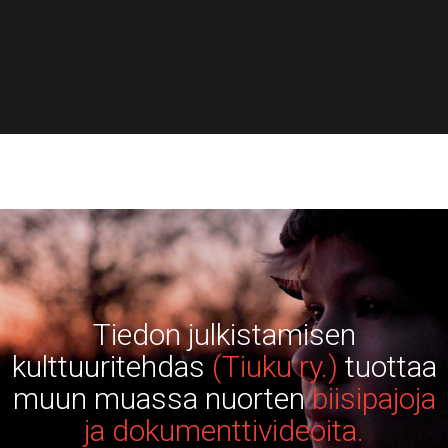
Tiedon julkistamisen
kulttuuritehdas
(Tiuku ry.)
tuottaa
muun muassa nuorten
biisipajoja
ja dokumenttivideoita.