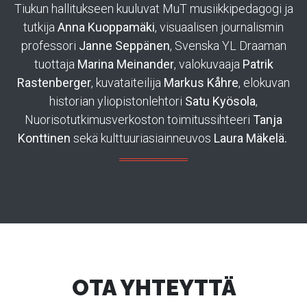
Tiukun hallitukseen kuuluvat MuT musiikkipedagogi ja
tutkija
Anna Kuoppamäki
, visuaalisen journalismin
professori
Janne Seppänen
, Svenska YL Draaman
tuottaja
Marina Meinander
, valokuvaaja
Patrik
Rastenberger
, kuvataiteilija
Markus Kåhre
, elokuvan
historian yliopistonlehtori
Satu Kyösola
,
Nuorisotutkimusverkoston toimitussihteeri
Tanja
Konttinen
sekä kulttuuriasiainneuvos
Laura Mäkelä.
OTA YHTEYTTÄ