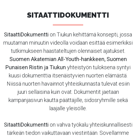
SITAATTIDOKUMENTTI
SitaattiDokumentti
on Tiukun kehittämä konsepti, jossa
muutaman minuutin videolla voidaan esittää esimerkiksi
tutkimukseen haastateltujen olennaiset ajatukset.
Suomen Akatemian All-Youth-hankkeen, Suomen
Punaisen Ristin ja Tiukun
yhteistyön tuloksena syntyi
kuusi dokumenttia itsenäistyvien nuorten elämästä.
Niissä nuorten havainnot yhteiskunnasta tulevat esiin
juuri sellaisina kuin ovat. Dokumentit jaetaan
kampanjasivun kautta päättäjille, sidosryhmille sekä
laajalle yleisölle.
SitaattiDokumentti
on vahva työkalu yhteiskunnallisesti
tärkeän tiedon vaikuttavaan viestintään. Sovellamme