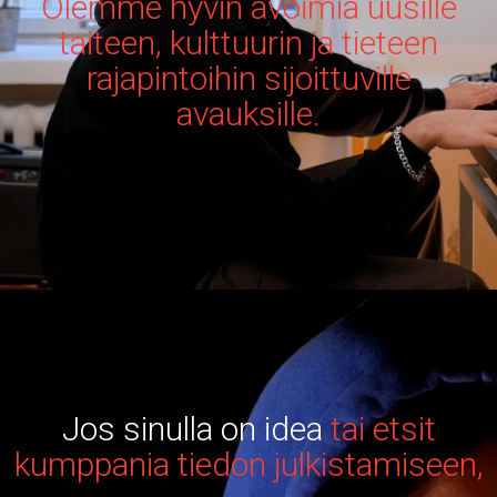
Olemme hyvin avoimia uusille
taiteen, kulttuurin ja tieteen
rajapintoihin sijoittuville
avauksille.
Jos sinulla on idea
tai etsit
kumppania tiedon julkistamiseen,