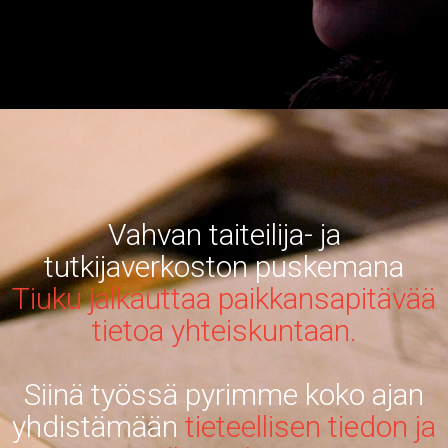
Vahvan taiteilija- ja
tutkijaverkoston puskemana
Tiuku jalkauttaa paikkansapitävää
tietoa yhteiskuntaan.
Siinä työssä pyrimme koko ajan
yhdistämään
tieteellisen tiedon ja