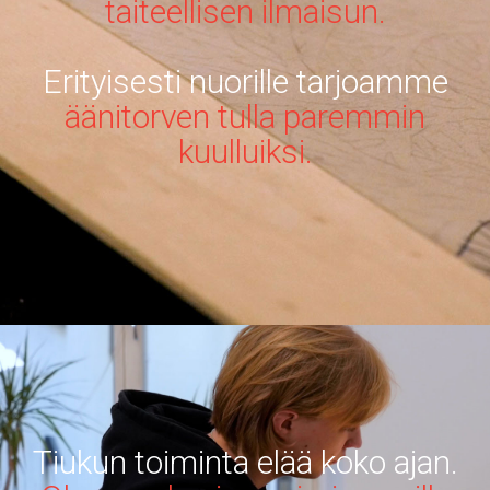
taiteellisen ilmaisun.
Erityisesti nuorille tarjoamme
äänitorven tulla paremmin
kuulluiksi.
Tiukun toiminta elää koko ajan.