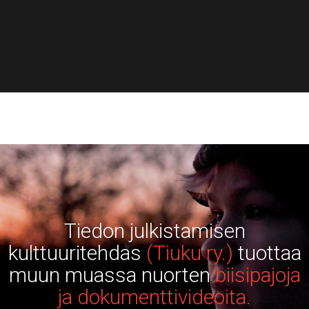
Tiedon julkistamisen
kulttuuritehdas
(Tiuku ry.)
tuottaa
muun muassa nuorten
biisipajoja
ja dokumenttivideoita.